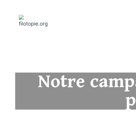
Associat
Notre camp
p