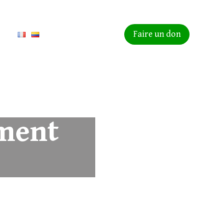
act
Faire un don
ment