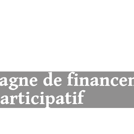
ion
Nos Actions
Nos Actus
Agir
S’informer
Cont
agne de finance
articipatif