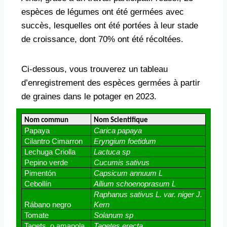
espèces de légumes ont été germées avec
succès, lesquelles ont été portées à leur stade
de croissance, dont 70% ont été récoltées.
Ci-dessous, vous trouverez un tableau
d’enregistrement des espèces germées à partir
de graines dans le potager en 2023.
Nom commun
Nom Scientifique 
Papaya
Carica papaya 
Cilantro Cimarron 
Eryngium foetidum
Lechuga Criolla 
Lactuca sp
Pepino verde 
Cucumis sativus
Pimentón
Capsicum annuum L
Cebollín
Allium schoenoprasum L
Raphanus sativus L. var. niger J. 
Rábano negro
Kern
Tomate 
Solanum sp
Tagets  o amapola 
Tagetes erecta