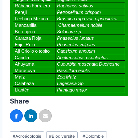
Rábano Forrajero
Raphanus sativus
Perejil
Petroselinum crispum
Lechuga Mizuna 
Brassica rapa var. nipposinica
Manzanilla
 Chamaemelum nobile
Berenjena 
Solanum sp 
Caraota Roja 
Phaseolus lunatus
Frijol Rojo 
Phaseolus vulgaris
Ají Criollo o topito 
Capsicum annuum
Candia 
Abelmoschus esculentus
Ahuyama 
Cucurbita moschata Duchesne 
Maracuyá 
Passiflora edulis
Maíz 
Zea Maíz 
Calabaza 
Lagenaria Sp
Llantén 
Plantago major
Share
#
Agroécologie
#
Biodiversité
#
Colombie