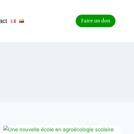
act
Faire un don